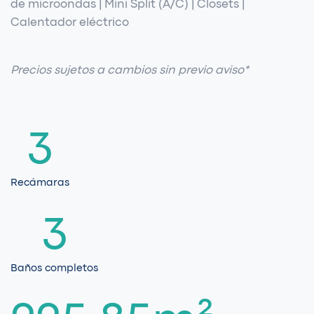
0
de microondas | Mini Split (A/C) | Closets |
Calentador eléctrico
2
1
Precios sujetos a cambios sin previo aviso*
0
3
0
0
2
1
4
1
1
3
2
5
2
2
4
Recámaras
0
0
3
6
3
3
5
1
1
4
7
4
4
Baños completos
6